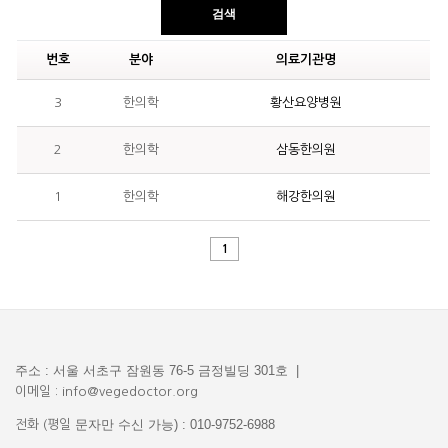
검색
번호
분야
의료기관명
3
한의학
황산요양병원
2
한의학
삼동한의원
1
한의학
해강한의원
1
주소 : 서울 서초구 잠원동 76-5 금정빌딩 301호 |
이메일 : info@vegedoctor.org
문자만 수신 가능) : 010-9752-6988
전화 (평일