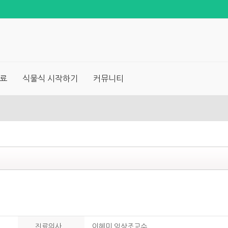
료
식물식 시작하기
커뮤니티
진료의사
이혜미 임상조교수