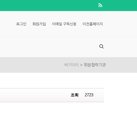
로그인
회원가입
이메일 구독신청
이전홈페이지
>
베지닥터
회원협력기관
조회
2723