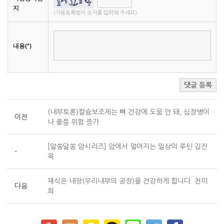
지
(자동등록방지 숫자를 입력해 주세요)
내용(*)
댓글 등록
(내부토론)칼슘보조제는 뼈 건강에 도움 안 돼, 심장병이
이전
나 중풍 위험 증가
[알쏭달쏭 암시리즈] 암에서 멀어지는 일상의 루틴 김진
-
목
채식은 내장(우리내부의 공장)을 건강하게 합니다. 천미
다음
희