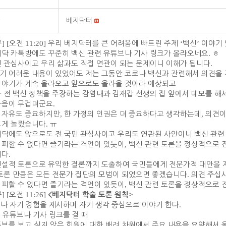
베지닥터
규
] [
오전
11:20]
우리 베지닥터를 큰 어려움에 빠트린 주제
‘
백신
’
이야기
베닥 카톡방에도 꾸준히 백신 관련 유튜브나 기사 링크가 올라오네요
.
ㅎ
민 관심사이고 우리 삶과도 직접 연관이 되는 문제이니 이해가 됩니다
.
기 어려운 내용이 있었어도 저는 그동안 코로나 백신과 관련해서 의견을
이야기가 계속 올라오고 앞으로도 올라올 것이라 예상되고
마 전 백신 정책을 주장하는 감염내과 김재갑 선생의 집 앞에서 데모를 해
마음이 무겁더군요
.
 자유도 중요하지만
,
한 가정의 인권은 더 중요하다고 생각하는데
,
의견이
크게 놀랐습니다
.
ㅠ
베닥에도 앞으로도 전 국민 관심사이고 우리도 연관된 사안이니 백신 관련
 피할 수 없다면 즐기라는 격언이 있듯이
,
백신 관련 토론을 정상적으로 
니다
.
건설적 토론으로 유익한 결론까지 도출하여 국민들에게 전문가적 대안을 
토론 만큼은 모든 전문가 집단의 모범이 되었으면 좋겠습니다
.
의견 주십
 피할 수 없다면 즐기라는 격언이 있듯이
,
백신 관련 토론을 정상적으로 
규
] [
오전
11:26]
>
<
베지닥터 학술 토론 원칙
나 자기 경험을 제시하며 자기 생각 중심으로 이야기 한다
.
 유튜브나 기사 링크를 걸 때
튜브를 보고 싶지 않은 회원에 대한 배려 차원에서 주요 내용을 요약해서 