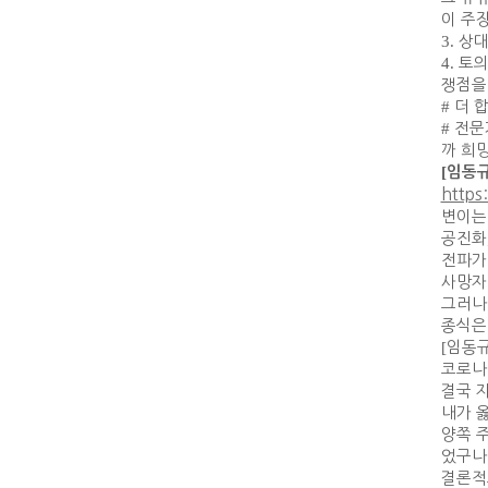
이 주
3.
상대
4.
토의
쟁점을
#
더 
#
전문
까 희
[
임동
http
변이는
공진화
전파가
사망자
그러나
종식은
[
임동
코로나
결국 
내가 
양쪽 
었구나
결론적