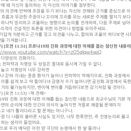
장에 왜 자신이 동의하는 지 자신의 이야기를 첨부한다
.
의 의견에 반박에 초점을 두기 보다는 자신의 견해와 근거를 중심으로 
 흐름과 무관한 주장이나 꼬리에 꼬리를 무는 새로운 주제를 펼치기 보
 하나씩 정리하고 조율하는 방향으로 논의를 전개하며
,
다음 주제로 넘
합리적이 건설적인 토론을 위한 의견이나 방법을 모아주세요
.
가답게 차분하고 근거를 갖고 의견을 나누고
,
합의와 조율이 하다보면 사
망을 가져봅니다
.
] [
11:51]
19
규
오전
코로나
와 진화 과정에 대한 이해를 돕는 참신한 내용
s://www.youtube.com/watch?v=zO5glqw4xpQ
 다양성의 진화이다
.
;
전파력과 치명성 두 성질은 절대로 동시에 가질 수 없다
.
 높고 치명성이 너무 강하면
나 갇혀 지내는 중증 환자가 늘어나 전파력이 약해지므로
,
진화 과정에서
 이를 쉽게 보고 막 돌아다녀 감염자 수가 늘어나면 공진화 과정에서 독한
 거의 불가능하지만
,
변이에 변이를 거듭하다보면 감기처럼 될 것이다
.
규
] [
오전
11:53] <
제 견해
>
19
와 진화 과정에 대한 이해를 돕는 참신한 내용으로 최교수님의 기본 
자연의 순리에 대한 인간의 의식이 높아지면 저절로 해결될 문제이지
옳고 네가 틀리다라고 할 문제는 아니구나
.
주장 다 나름의 올바른 사실도 있지만
,
너무 한쪽면만
,
즉 진영논리로 몰고 
 하는 생각이 들었어요
.
으로 우리 베닥은 이런 양 극단의 논쟁에서 한 발 물러나