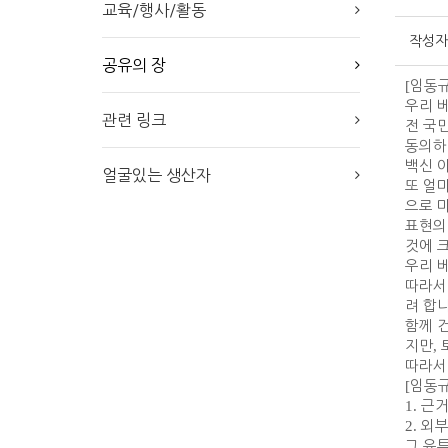
교육/행사/활동
작성자
공유의 장
[
임동
우리 
관련 링크
전 국
동의하
백신 
얼굴있는 생산자
또 얼
으로 
표현의
것에 
우리 
따라서
려 합
함께 
지만
,
따라서
[
임동
1.
근거
2.
외부
그 유