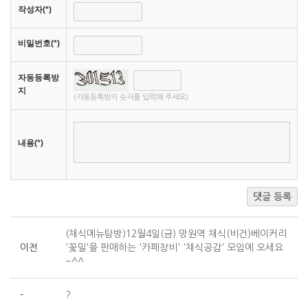
작성자(*)
비밀번호(*)
자동등록방
지
(자동등록방지 숫자를 입력해 주세요)
내용(*)
댓글 등록
(채식메뉴탐방)12월4일(금) 망원역 채식(비건)베이커리
이전
'꽃밀'을 판매하는 '카페창비' '채식공감' 모임에 오세요
~^^
-
?