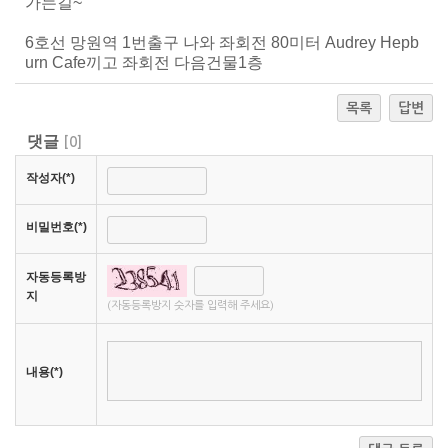
가는길~
6호선 망원역 1번출구 나와 좌회전 80미터 Audrey Hepb
urn Cafe끼고 좌회전 다음건물1층
목록
답변
댓글
[
0
]
작성자(*)
비밀번호(*)
자동등록방
지
(자동등록방지 숫자를 입력해 주세요)
내용(*)