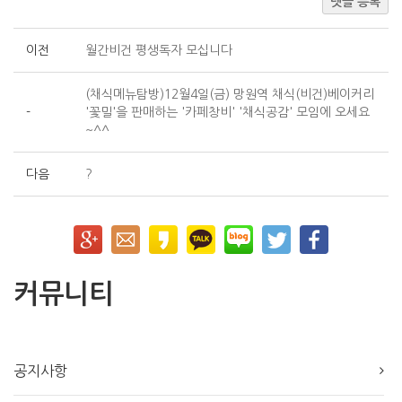
댓글 등록
이전
월간비건 평생독자 모십니다
(채식메뉴탐방)12월4일(금) 망원역 채식(비건)베이커리
-
'꽃밀'을 판매하는 '카페창비' '채식공감' 모임에 오세요
~^^
다음
?
커뮤니티
공지사항