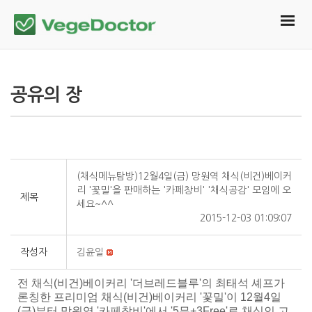
공유의 장
(채식메뉴탐방)12월4일(금) 망원역 채식(비건)베이커
리 '꽃밀'을 판매하는 '카페창비' '채식공감' 모임에 오
제목
세요~^^
2015-12-03 01:09:07
작성자
김윤일
전 채식(비건)베이커리 '더브레드블루'의 최태석 셰프가
론칭한 프리미엄 채식(비건)베이커리 '꽃밀'이 12월4일
(금)부터 망원역 '카페창비'에서 '5무+3Free'로 채식인 고