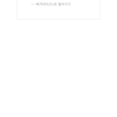
← 베지닥터(으)로 돌아가기