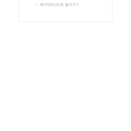
← 베지닥터(으)로 돌아가기