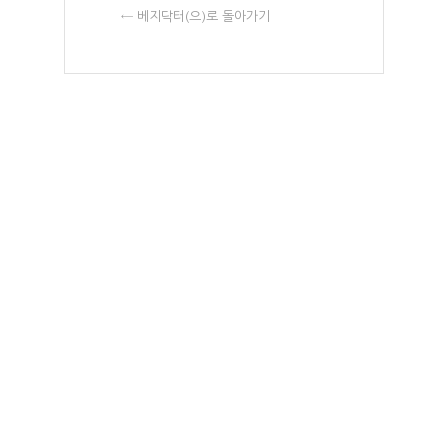
← 베지닥터(으)로 돌아가기