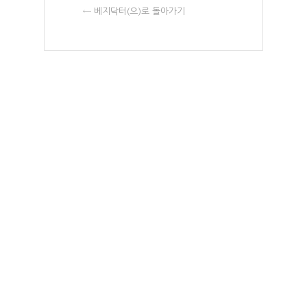
← 베지닥터(으)로 돌아가기