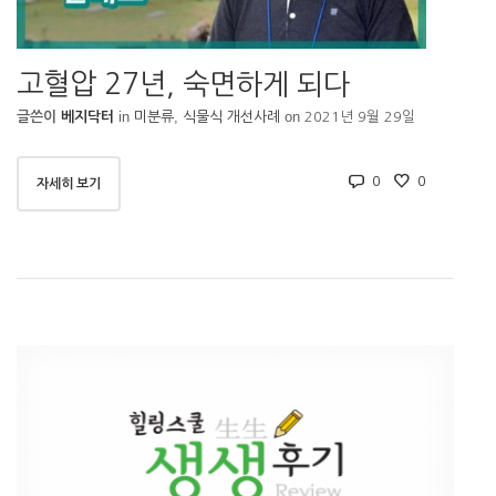
고혈압 27년, 숙면하게 되다
in
,
on
글쓴이
베지닥터
미분류
식물식 개선사례
2021년 9월 29일
0
0
자세히 보기