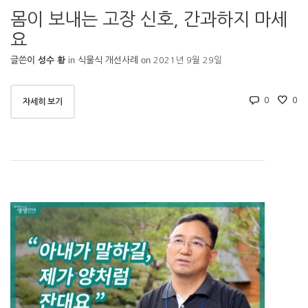
몸이 보내는 고장 신호, 간과하지 마세
요
in
on
글쓴이
성수 황
식물식 개선사례
2021년 9월 29일
0
0
자세히 보기