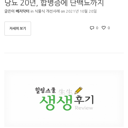
당뇨 20년, 합병증에 단백뇨까지
in
on
글쓴이
베지닥터
식물식 개선사례
2021년 10월 28일
0
0
자세히 보기