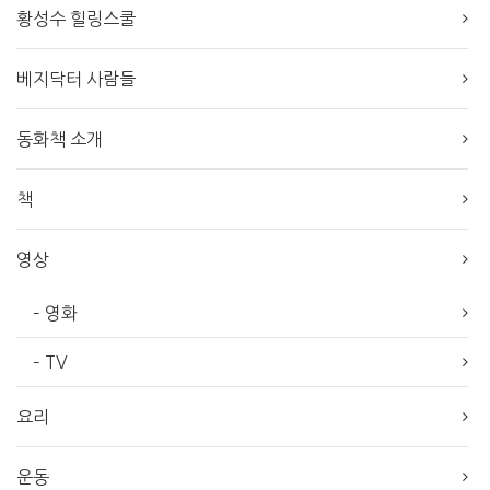
황성수 힐링스쿨
베지닥터 사람들
동화책 소개
책
영상
– 영화
– TV
요리
운동