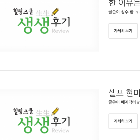
한 이유는
in
글쓴이
성수 황
자세히 보기
셀프 현
i
글쓴이
베지닥터
자세히 보기