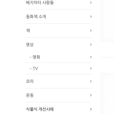
베지닥터 사람들
동화책 소개
책
영상
– 영화
– TV
요리
운동
식물식 개선사례