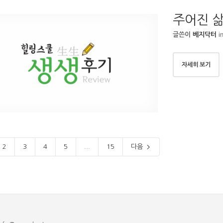
주어진 
i
글쓴이
베지닥터
자세히 보기
2
3
4
5
...
15
다음