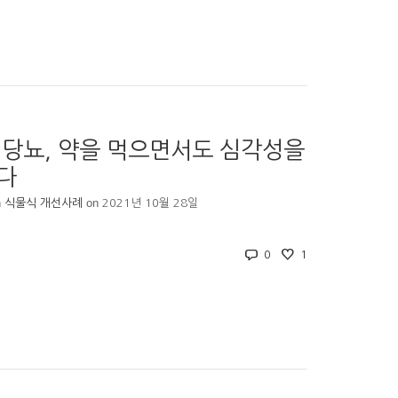
당뇨, 약을 먹으면서도 심각성을
다
n
on
식물식 개선사례
2021년 10월 28일
0
1