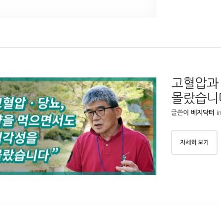
고혈압과 
몰랐습니
i
글쓴이
베지닥터
자세히 보기