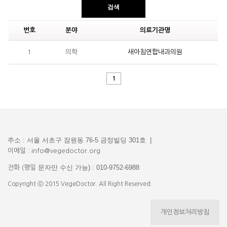
검색
번호
분야
의료기관명
1
의학
새아침연합내과의원
1
주소 : 서울 서초구 잠원동 76-5 금정빌딩 301호 |
이메일 : info@vegedoctor.org
문자만 수신 가능) : 010-9752-6988
전화 (평일
Copyright ⓒ 2015 VegeDoctor. All Right Reserved.
개인정보처리방침