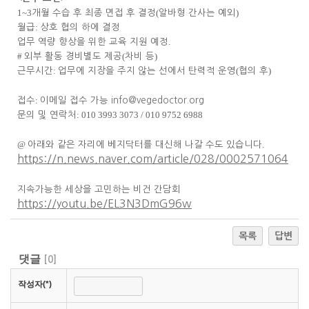
1~3
(
)
개월 수습 후 최종 면접 후 결정
알바형 간사는 예외
:
월급
상호 협의 하에 결정
.
업무 역량 향상을 위한 교육 지원 예정
#
(
)
외부 활동 경비별도 제공
차비 등
:
(
)
근무시간
업무에 지장을 주지 않는 선에서 탄력적 운영
협의 후
:
접수
이메일 접수 가능
info@vegedoctor.org
: 010 3993 3073 / 010 9752 6988
문의 및 연락처
@
.
아래와 같은 자리에 베지닥터를 대신해 나갈 수도 있습니다
https://n.news.naver.com/article/028/0002571064
지속가능한 세상을 고민하는 비건 간담회
https://youtu.be/EL3N3DmG96w
목록
답변
댓글
[
0
]
작성자(*)