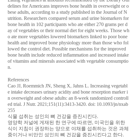
delines for Americans improves bone health in overweight or o
bese adults, according to a study published in the Journal of N
utrition. Researchers compared serum and urine biomarkers for
bone health in 102 participants who ate either 270 grams per d
ay of vegetables or their normal diet for eight weeks. Those wh
o ate more vegetables lowered biomarkers linked to poor bone
health and improved bone physiology more than those who fol
lowed the control diet. Possible mechanisms for the improved
bone health include reduced inflammation and increased intake
of vitamins and minerals associated with vegetable consumptio
n.
References
Cao JJ, Roemmich JN, Sheng X, Jahns L. Increasing vegetabl
e intake decreases urinary acidity and bone resorption marker i
n overweight and obese adults: an 8-week randomized controll
ed trial. J Nutr. 2021;151(11):3413-3420. doi: 10.1093/jn/nxab
255
식물 섭취는 성인의 뼈 건강을 증진시킨다
.
영양학 저널에 게재된 한 연구에 따르면
,
미국인을 위한
식이 지침이 권장하는 양으로 야채를 섭취하는 것은 과체
중이거나 비만인 성인의 뼈 건강을 증진시킨다고 한다
.