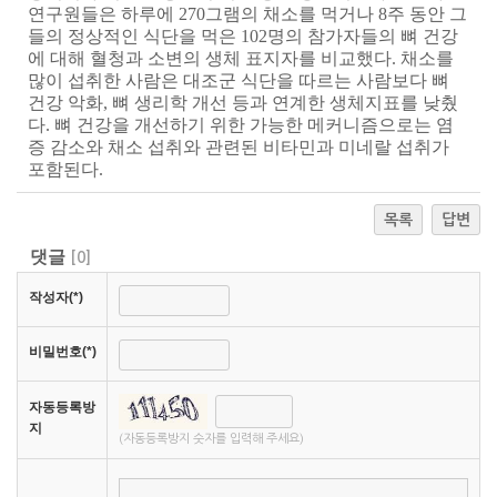
연구원들은 하루에
270
그램의 채소를 먹거나
8
주 동안 그
들의 정상적인 식단을 먹은
102
명의 참가자들의 뼈 건강
에 대해 혈청과 소변의 생체 표지자를 비교했다
.
채소를
많이 섭취한 사람은 대조군 식단을 따르는 사람보다 뼈
건강 악화
,
뼈 생리학 개선 등과 연계한 생체지표를 낮췄
다
.
뼈 건강을 개선하기 위한 가능한 메커니즘으로는 염
증 감소와 채소 섭취와 관련된 비타민과 미네랄 섭취가
포함된다
.
목록
답변
댓글
[
0
]
작성자(*)
비밀번호(*)
자동등록방
지
(자동등록방지 숫자를 입력해 주세요)