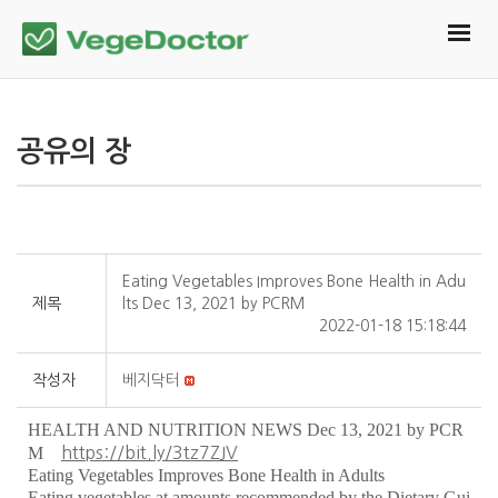
공유의 장
Eating Vegetables Improves Bone Health in Adu
제목
lts Dec 13, 2021 by PCRM
2022-01-18 15:18:44
작성자
베지닥터
HEALTH AND NUTRITION NEWS Dec 13, 2021 by PCR
M
https://bit.ly/3tz7ZJV
Eating Vegetables Improves Bone Health in Adults
Eating vegetables at amounts recommended by the Dietary Gui