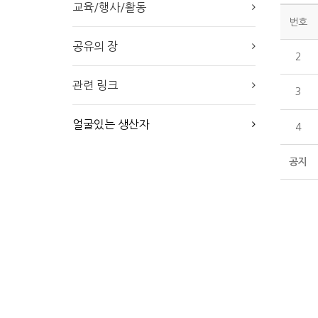
교육/행사/활동
번호
공유의 장
2
관련 링크
3
얼굴있는 생산자
4
공지