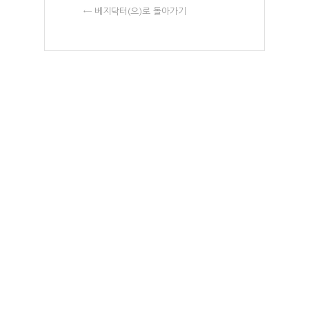
← 베지닥터(으)로 돌아가기