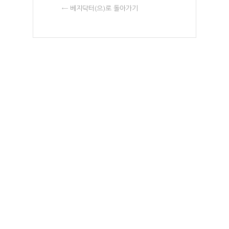
← 베지닥터(으)로 돌아가기