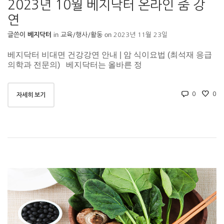
2023년 10월 베지닥터 온라인 줌 강
연
in
on
글쓴이
베지닥터
교육/행사/활동
2023년 11월 23일
베지닥터 비대면 건강강연 안내 | 암 식이요법 (최석재 응급
의학과 전문의) 베지닥터는 올바른 정
0
0
자세히 보기