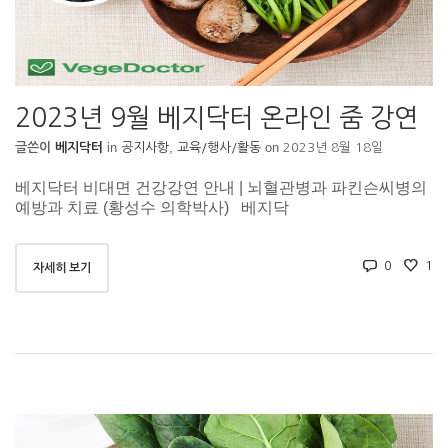
2023년 9월 베지닥터 온라인 줌 강연
in
,
on
글쓴이
베지닥터
공지사항
교육/행사/활동
2023년 8월 18일
베지닥터 비대면 건강강연 안내 | 뇌혈관병과 파킨슨씨병의
예방과 치료 (황성수 의학박사) 베지닥
0
1
자세히 보기