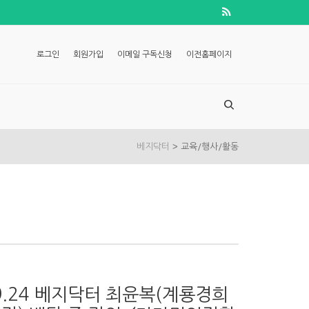
로그인
회원가입
이메일 구독신청
이전홈페이지
>
베지닥터
교육/행사/활동
09.24 베지닥터 최윤복(계룡경희