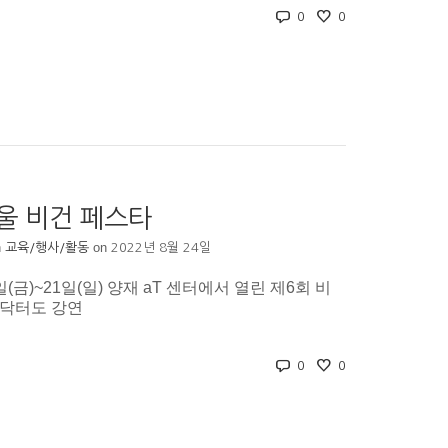
0
0
울 비건 페스타
n
on
교육/행사/활동
2022년 8월 24일
일(금)~21일(일) 양재 aT 센터에서 열린 제6회 비
닥터도 강연
0
0