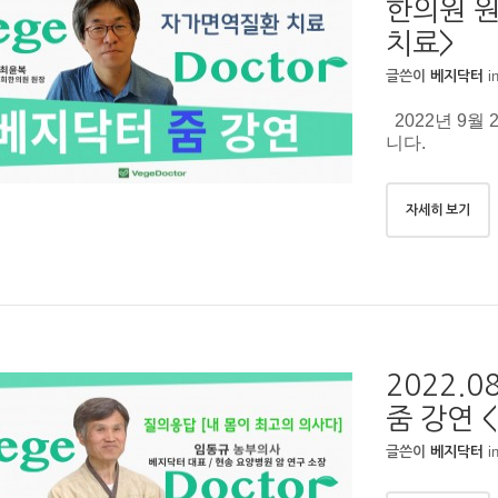
한의원 원
치료>
i
글쓴이
베지닥터
2022년 9월
니다.
자세히 보기
2022.
줌 강연 
i
글쓴이
베지닥터