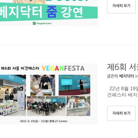
자세히 보기
제6회 서
i
글쓴이
베지닥터
22년 8월 19
건페스타 베지
자세히 보기