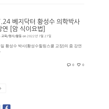
07.24 베지닥터 황성수 의학박사
강연 [암 식이요법]
n
on
교육/행사/활동
2022년 7월 27일
 24일 황성수 박사(황성수힐링스쿨 교장)의 줌 강연
.
0
0