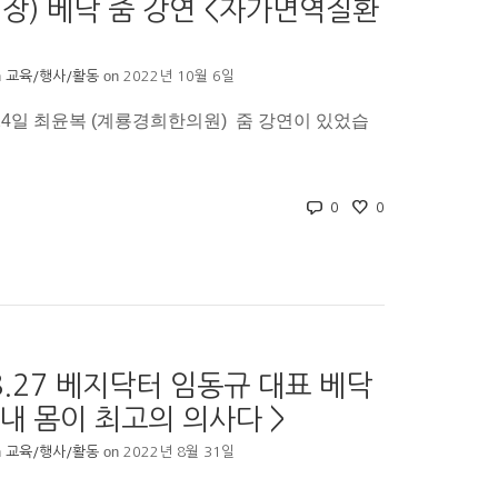
장) 베닥 줌 강연 <자가면역질환
n
on
교육/행사/활동
2022년 10월 6일
 24일 최윤복 (계룡경희한의원) 줌 강연이 있었습
0
0
08.27 베지닥터 임동규 대표 베닥
<내 몸이 최고의 의사다 >
n
on
교육/행사/활동
2022년 8월 31일