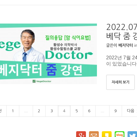
2022.
베닥 줌 
i
글쓴이
베지닥터
2022년 7월
이 있었습니다
자세히 보기
전
1
...
2
3
4
5
6
...
9
다음