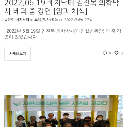
2022.06.19 베지닥터 김진목 의학박
사 베닥 줌 강연 [암과 채식]
in
on
글쓴이
베지닥터
교육/행사/활동
2022년 6월 27일
2022년 6월 19일 김진목 의학박사(파인힐병원장) 의 줌 강
연이 있었습니다.
0
0
자세히 보기