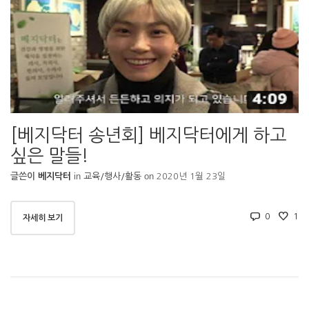
[베지닥터 송년회] 베지닥터에게 하고
싶은 말들!
in
on
글쓴이
베지닥터
교육/행사/활동
2020년 1월 23일
0
1
자세히 보기