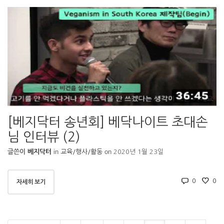
[베지닥터 송년회] 베닥나이트 초대손
님 인터뷰 (2)
in
on
글쓴이
베지닥터
교육/행사/활동
2020년 1월 23일
0
0
자세히 보기