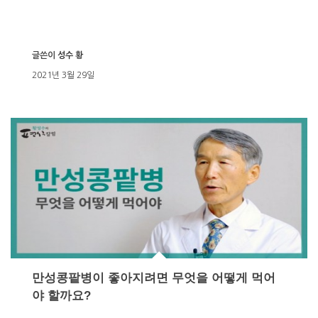
글쓴이
성수 황
2021년 3월 29일
만성콩팥병이 좋아지려면 무엇을 어떻게 먹어
야 할까요?