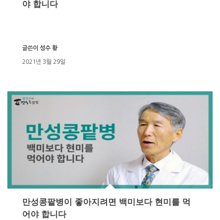
야 합니다
글쓴이
성수 황
2021년 3월 29일
만성콩팥병이 좋아지려면 백미보다 현미를 먹
어야 합니다