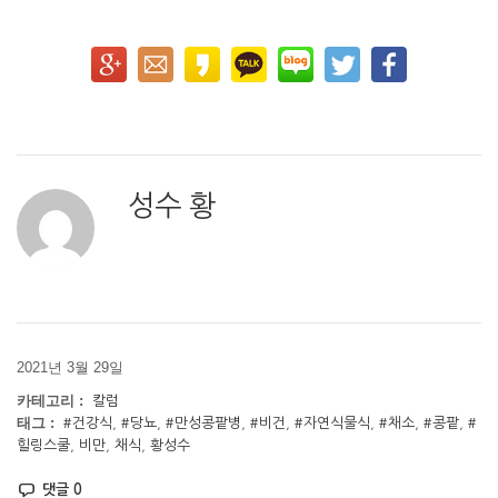
성수 황
2021년 3월 29일
카테고리 :
칼럼
태그 :
#건강식
,
#당뇨
,
#만성콩팥병
,
#비건
,
#자연식물식
,
#채소
,
#콩팥
,
#
힐링스쿨
,
비만
,
채식
,
황성수
댓글 0