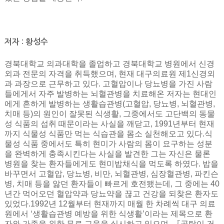
저자 : 황성수
경북대학교 의과대학을 졸업하고 경북대학교 병원에서 신경
외과 전문의 자격을 취득했으며, 현재 대구의료원 제1신경외
과 과장으로 근무하고 있다. 고혈압이나 당뇨병을 가진 사람
들에게서 자주 발병하는 뇌혈관병을 치료해온 저자는 현대인
에게 흔하게 발병하는 생활습관병(고혈압, 당뇨병, 뇌혈관병,
치매 등)의 원인이 잘못된 식생활, 그중에서도 고단백의 동물
성 식품의 섭취 때문이라는 사실을 깨닫고, 1991년부터 현재
까지 식물성 식품만 먹는 식습관을 몸소 실천해오고 있다.식
물성 식품 중에서도 특히 현미가 사람의 몸이 요구하는 성분
을 완벽하게 충족시킨다는 사실을 발견한 그는 자신은 물론
병원을 찾는 환자들에게도 현미밥채식을 먹도록 하였다. 밥을
바꾸면서 고혈압, 당뇨병, 비만, 뇌혈관병, 심장혈관병, 파킨슨
병, 치매 등을 앓던 환자들이 빠르게 호전됐는데, 그 중에는 40
년간 먹어오던 혈압약과 당뇨약을 끊고 건강을 되찾은 환자도
있었다.1992년 12월부터 현재까지 매월 한 차례씩 대구 의료
원에서 ‘생활습관병 예방을 위한 식생활’이라는 제목으로 환
자와 가족을 위한 무료 교육을 실시하고 있으며, 『곰탕이 건