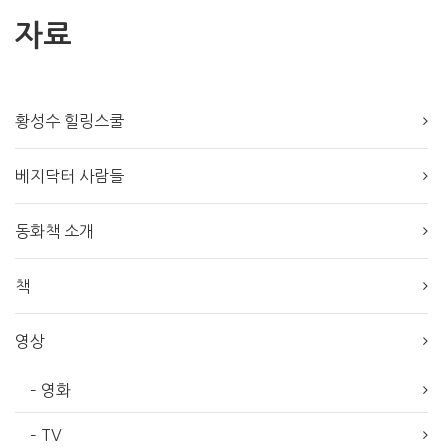
자료
황성수 힐링스쿨
베지닥터 사람들
동화책 소개
책
영상
– 영화
– TV