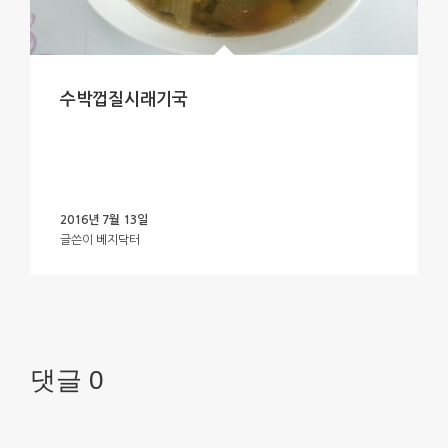
수박껍질시래기국
2016년 7월 13일
글쓴이
베지닥터
댓글 0