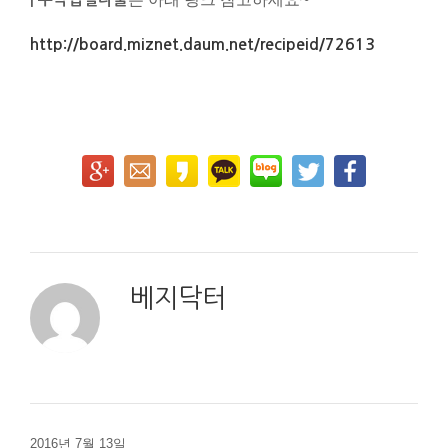
http://board.miznet.daum.net/recipeid/72613
베지닥터
2016년 7월 13일