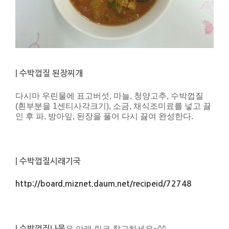
| 수박껍질 된장찌개
다시마 우린물에 표고버섯, 마늘, 청양고추, 수박껍질
(흰부분을 1센티사각크기), 소금, 채식조미료를 넣고 끓
인 후 파, 방아잎, 된장을 풀어 다시 끓여 완성한다.
| 수박껍질시래기국
http://board.miznet.daum.net/recipeid/72748
은 아래 링크 참고하세요~^^
| 수박껍질나물