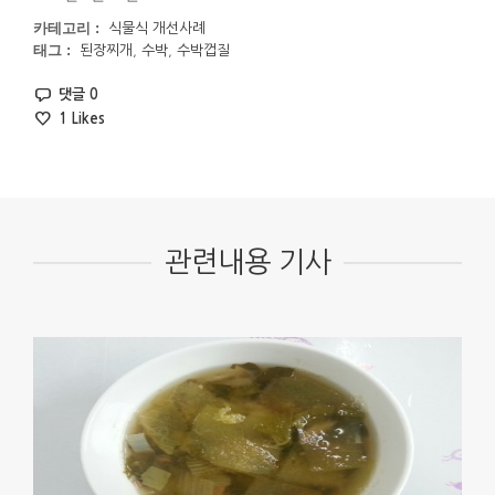
카테고리 :
식물식 개선사례
태그 :
된장찌개
,
수박
,
수박껍질
댓글 0
1
Likes
관련내용 기사