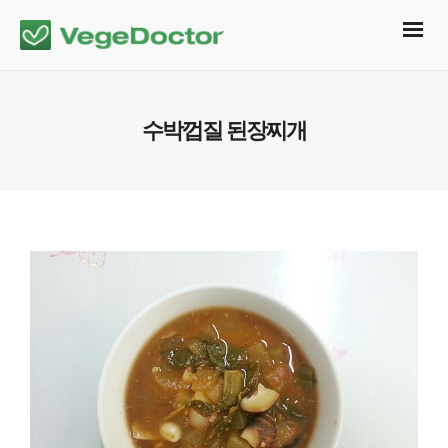
수박껍질 된장찌개