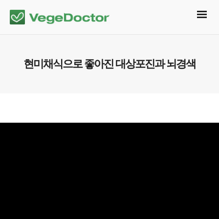
현미채식으로 좋아진 대상포진과 뇌경색