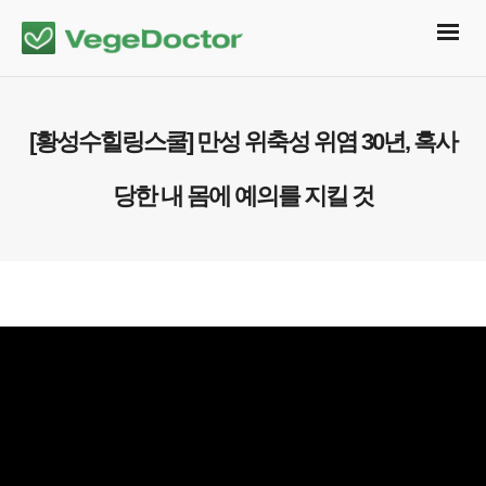
[황성수힐링스쿨] 만성 위축성 위염 30년, 혹사
당한 내 몸에 예의를 지킬 것