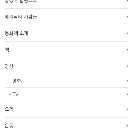
황성수 힐링스쿨
베지닥터 사람들
동화책 소개
책
영상
– 영화
– TV
요리
운동