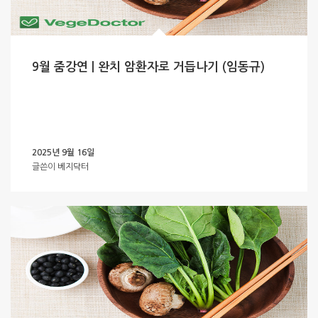
9월 줌강연 | 완치 암환자로 거듭나기 (임동규)
2025년 9월 16일
글쓴이
베지닥터