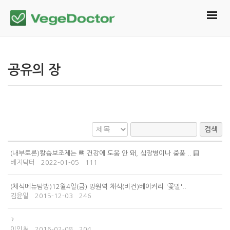
공유의 장
검색
(내부토론)칼슘보조제는 뼈 건강에 도움 안 돼, 심장병이나 중풍 ..
베지닥터
2022-01-05
111
(채식메뉴탐방)12월4일(금) 망원역 채식(비건)베이커리 '꽃밀'..
김윤일
2015-12-03
246
?
이의철
2016-02-08
204