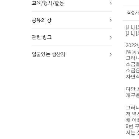
교육/행사/활동
작성자
공유의 장
[J L]
[J 
관련 링크
2022
[임동
얼굴있는 생산자
그러나
소금을
소금은
자연식
다만 
개구충
그러나
저 역
배 아
9번 
저는 