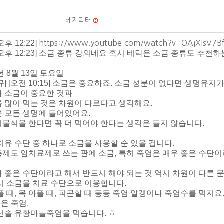
베지닥터
 [오후 12:22]
https://www.youtube.com/watch?v=OAjXIsV7B
L] [오후 12:23] 소금 종류 강의네요 혹시 베닥은 소금 종류도 추천
년 8월 13일 토요일
규] [오전 10:15] 소금은 중요하죠. 소금 성분이 없다면 생명유지
 소금이 중요한 것과
 많이 먹는 것은 차원이 다르다고 생각해요.
 모든 생명에 들어있어요.
물식을 한다면 꼭 더 먹어야 한다는 생각은 들지 않습니다.
치유 수단 중 하나로 소금을 사용할 순 있을 겁니다.
제도 암치료제로 쓰는 판에 소금, 특히 죽염은 매우 좋은 수단
 좋은 수단이라고 해서 반드시 해야 되는 것 역시 차원이 다른 
시 소금을 치료 수단으로 이용합니다.
플 때, 목 아플 때, 피곤할 때 등등 죽염 알갱이나 죽염수를 먹지요
구은 죽염.
선솔 유황마늘죽염을 먹습니다. ㅎ