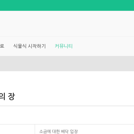
료
식물식 시작하기
커뮤니티
의 장
소금에 대한 베닥 입장