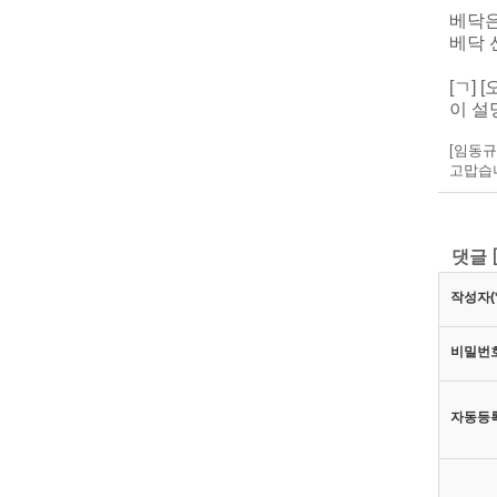
베닥은
베닥 
[ㄱ]
이 설
[임동규]
고맙습
댓글
작성자(*
비밀번호
자동등