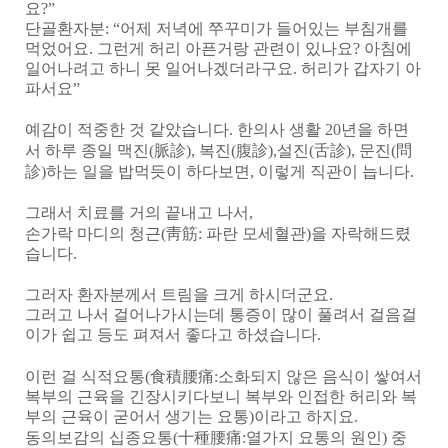
요
?”
단골환자분
: “
어제 저녁에 쭈꾸미가 들어있는 부침개를
먹었어요
.
그런게 허리 아픈거랑 관련이 있나요
?
아침에
일어나려고 하니 못 일어나겠더라구요
.
허리가 갑자기 아
파서요
”
예감이 적중한 것 같았습니다
.
한의사 생활
20
년을 하면
서 하루 종일 맥진
(
脈診
),
복진
(
腹診
),
설진
(
舌診
),
문진
(
問
診
)
하는 일을 밥먹듯이 하다보면
,
이렇게 직관이 늡니다
.
그래서 치료를 거의 끝내고 나서
,
손가락 마디의 청근
(
靑筋
:
파란 모세혈관
)
을 자락해드렸
습니다
.
그러자 환자분께서 트림을 크게 하시더군요
.
그러고 나서 걸어나가시는데 통증이 많이 풀려서 걸음걸
이가 쉽고 등도 펴져서 좋다고 하셨습니다
.
이런 걸 식적요통
(
食積腰痛
:
소화되지 않은 음식이 쌓여서
복부의 근육을 긴장시키다보니 복부와 인접한 허리와 복
부의 근육이 굳어서 생기는 요통
)
이라고 하지요
.
동의보감의 십종요통
(
十種腰痛
:
열가지 요통의 원인
)
중