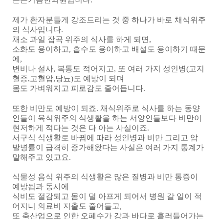
제가 환자분들게 강조드리는 것 중 하나가 바로 채식위주
의 식사입니다
.
채소 과일 잡곡 위주의 식사를 하게 되면
,
소화도 용이하고
,
흡수도 용이하고 배설도 용이하기 때문
에
,
변비나 설사
,
복통도 적어지고
,
또 여러 가지 성인병
(
고지
혈증
,
고혈압
,
당뇨
)
도 예방이 되며
몸도 가벼워지고 피로감도 줄어듭니다
.
또한 비만도 예방이 되죠
.
채식위주로 식사를 하는 동양
인들이 육식위주의 식생활을 하는 서양인들보다 비만이
현저하게 적다는 것은 다 아는 사실이죠
.
서구식 식생활로 바뀜에 따라 성인병과 비만 그리고 암
발병률이 급격히 증가해왔다는 사실은 여러 가지 통계가
말해주고 있고요
.
식물성 음식 위주의 식생활은 많은 질병과 비만 통증이
예방됨과 동시에
식비도 절감되고 몸이 덜 아프게 되어서 병원 갈 일이 적
어지니 의료비 지출도 줄어들고
,
또 축산업으로 인한 오폐수가 강과 바다로 흘러들어가는