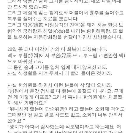
그래서 당분간 술과 고기를 금지시키고
,
채소 과일 야채
만 드시게 했습니다
.
그리고 체질에 맞는 침치료와 더불어서 흉추를 풀어주고
복부를 풀어주는 치료를 했습니다
.
그리고 담음
(
痰飮
:
비정상적인 진액
)
을 제거 하는 한방 보
험약인 궁하탕과 심열
(
心熱
)
을 내리는 황련해독탕
,
또 혈
을 보충하는 자음강화탕을 번갈아가면서 처방했습니다
.
20
일 쯤 되니 미각이 거의 다 회복이 되셨습니다
.
맥도 부활
(
浮滑
)
에서 부완
(
浮緩
:
뜨고 부드럽고 편안한 맥
)
으로 바뀌셨고요
.
그 동안 술과 고기를 일체 입에 대지 않으셨고요
.
사실 식생활을 지켜 주셔서 더 빨리 돌아온 것이죠
.
사실 한의원을 하면서 이런 분들이 참 많이 오시죠
.
“
병원에서 온갖 검사를 다 했는데 골절도 아니래요
.
근데
전 왜 이렇게 아프죠
?
그래서 혹시나 한의원에서 치료될
까 해서 와봤어요
.”
“
위내시경 했는데 단순위염이라고 했는데 소화제 먹어도
그때뿐인 것 같고 별로 차도도 없고
,
소화가 너무 안되서
왔어요
.”
“
명치가 아파서 검사했는데 식도염이라고 하는데요
..
저
는 답답해서 힘든데 의사선생님이 신경성이라고 마음을