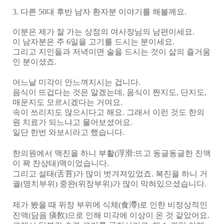
3.
다른
50
대 후반 남자 환자분 이야기를 해볼께요
.
이분은 제가 잘 가는 상점의 여사장님의 남편이세요
.
이 남자분은 주
6
일을 고기를 드시는 분이세요
.
그리고 지인들과 저녁이면 술을 드시는 것이 삶의 즐거움
인 분이셨죠
.
어느날 미각이 안느껴지시는 겁니다
.
음식이 뜨겁다는 것은 알겠는데
,
음식이 짠지도
,
단지도
,
매운지도 모르시겠다는 거여요
.
속이 쓰리지도 않으시다고 해요
.
그래서 이런 것도 한의
원 치료가 되느냐고 물어보셨어요
.
일단 한번 와보시라고 했습니다
.
한의원에서 맥진을 하니 부활
(
浮滑
:
뜨고 동글동글한 진액
이 꽉 찬상태
)
맥이었습니다
.
그리고 설태
(
舌苔
)
가 많이 벗겨져있었죠
.
복진을 하니 거
궐
(
명치부위
)
중완
(
위장부위
)
가 많이 막혀있으셨습니다
.
제가 봤을 때 위장 부위에 식체
(
食滯
)
로 인한 비정상적인
진액
(
담음
痰飮
)
으로 인해 미각에 이상이 온 것 같았어요
.