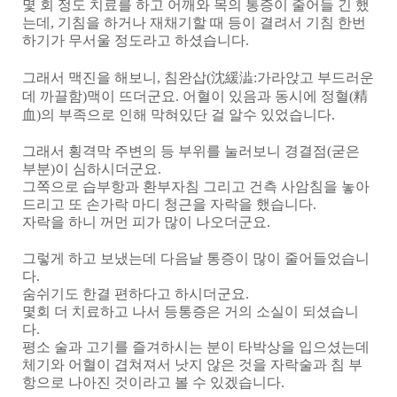
몇 회 정도 치료를 하고 어깨와 목의 통증이 줄어들 긴 했
는데
,
기침을 하거나 재채기할 때 등이 결려서 기침 한번
하기가 무서울 정도라고 하셨습니다
.
그래서 맥진을 해보니
,
침완삽
(
沈緩澁
:
가라앉고 부드러운
데 까끌함
)
맥이 뜨더군요
.
어혈이 있음과 동시에 정혈
(
精
血
)
의 부족으로 인해 막혀있단 걸 알수 있었습니다
.
그래서 횡격막 주변의 등 부위를 눌러보니 경결점
(
굳은
부분
)
이 심하시더군요
.
그쪽으로 습부항과 환부자침 그리고 건측 사암침을 놓아
드리고 또 손가락 마디 청근을 자락을 했습니다
.
자락을 하니 꺼먼 피가 많이 나오더군요
.
그렇게 하고 보냈는데 다음날 통증이 많이 줄어들었습니
다
.
숨쉬기도 한결 편하다고 하시더군요
.
몇회 더 치료하고 나서 등통증은 거의 소실이 되셨습니
다
.
평소 술과 고기를 즐겨하시는 분이 타박상을 입으셨는데
체기와 어혈이 겹쳐져서 낫지 않은 것을 자락술과 침 부
항으로 나아진 것이라고 볼 수 있겠습니다
.