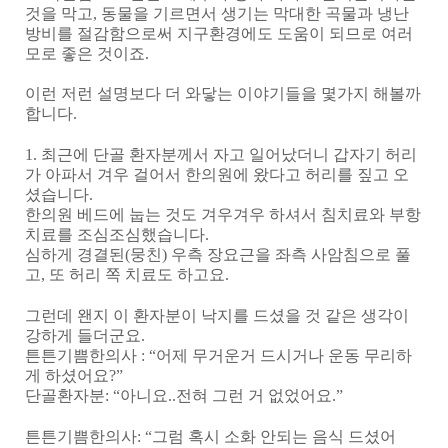
것을 막고
,
동물을 기르면서 생기는 막대한 곡물과 냉난
방비를 절감함으로써 지구환경에도 도움이 되므로 여러
모로 좋은 것이죠
.
이런 저런 설명보다 더 와닿는 이야기들을 몇가지 해볼까
합니다
.
1.
최근에 단골 환자분께서 자고 일어났더니 갑자기 허리
가 아파서 겨우 걸어서 한의원에 왔다고 허리를 짚고 오
셨습니다
.
한의원 베드에 눕는 것도 겨우겨우 하셔서 침치료와 부항
치료를 조심조심했습니다
.
심하게 경결된
(
뭉친
)
우측 장요근을 좌측 사암침으로 풀
고
,
또 허리 쪽 치료도 하고요
.
그런데 왠지 이 환자분이 낙지를 드셨을 것 같은 생각이
강하게 들더군요
.
튼튼기쁨한의사
: “
어제 무거운거 드시거나 운동 무리하
게 하셨어요
?”
단골환자분
: “
아니요
..
전혀 그런 거 없었어요
.”
튼튼기쁨한의사
: “
그럼 혹시 소화 안되는 음식 드셨어