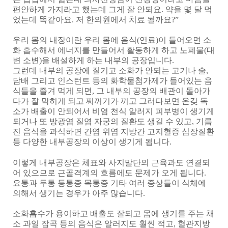
편안하게 가지라고 했는데 그게 잘 안되요
.
약을 몇 달 먹
었는데 똑같아요
.
저 한의원에서 치료 될까요
?”
우리 몸의 내장이란 우리 몸에 음식
(
연료
)
이 들어오면 소
화 흡수해서 에너지를 만들어서 활동하게 하고 노폐물
(
대
변 소변
)
을 배설하게 하는 내부의 공장입니다
.
그런데 내부의 공장에 질기고 소화가 안되는 고기나 술
,
담배 그리고 인스턴트 등의 화학물첨가제가 들어있는 음
식들을 즐겨 먹게 되면
,
그 내부의 공장의 배관이 돌아가
다가 잘 막히게 되고 찌꺼기가 끼고 그러다보면 온갖 독
소가 배출이 안되어서 비염 천식 알러지 피부병이 생기게
되거나 또 방광염 질염 자궁의 질환도 생길 수 있고
,
기름
진 음식을 과식하면 간염 위염 지방간 고지혈증 심장질환
등 다양한 내부공장의 이상이 생기게 됩니다
.
이렇게 내부공장은 체표와 사지말단의 근육과도 연결되
어 있으므로 근골격계의 흐름에도 문제가 오게 됩니다
.
요통과 두통 등통증 목통증 기타 여러 증상들이 식체에
의해서 생기는 경우가 아주 많습니다
.
소화흡수가 용이하고 배출도 잘되고 몸에 생기를 주는 채
소 과일 잡곡 등의 음식은 알러지도 훨씬 적고
,
혈관지방