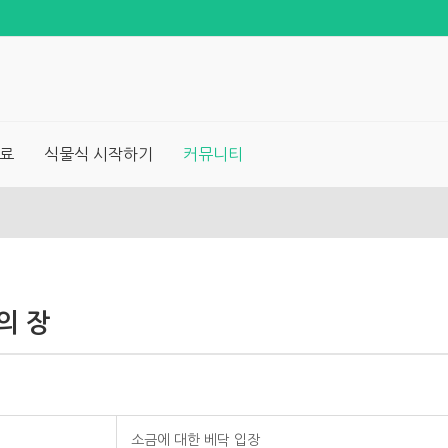
료
식물식 시작하기
커뮤니티
의 장
소금에 대한 베닥 입장