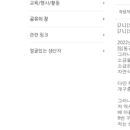
교육/행사/활동
작성자
공유의 장
[J L]
[J 
관련 링크
2022
[임동
얼굴있는 생산자
그러나
소금을
소금은
자연식
다만 
개구충
그러나
저 역
배 아
9번 
저는 