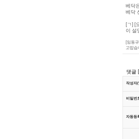
베닥은
베닥 
[ㄱ]
이 설
[임동규]
고맙습
댓글
작성자(*
비밀번호
자동등