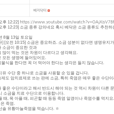
베지닥터
 [오후 12:22]
https://www.youtube.com/watch?v=OAjXIsV7B
L] [오후 12:23] 소금 종류 강의네요 혹시 베닥은 소금 종류도 추천
년 8월 13일 토요일
규] [오전 10:15] 소금은 중요하죠. 소금 성분이 없다면 생명유지
 소금이 중요한 것과
 많이 먹는 것은 차원이 다르다고 생각해요.
 모든 생명에 들어있어요.
물식을 한다면 꼭 더 먹어야 한다는 생각은 들지 않습니다.
치유 수단 중 하나로 소금을 사용할 순 있을 겁니다.
제도 암치료제로 쓰는 판에 소금, 특히 죽염은 매우 좋은 수단
 좋은 수단이라고 해서 반드시 해야 되는 것 역시 차원이 다른 
시 소금을 치료 수단으로 이용합니다.
플 때, 목 아플 때, 피곤할 때 등등 죽염 알갱이나 죽염수를 먹지요
구은 죽염.
선솔 유황마늘죽염을 먹습니다. ㅎ