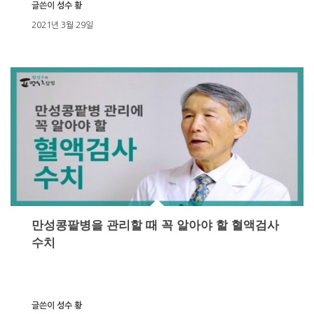
글쓴이
성수 황
2021년 3월 29일
만성콩팥병을 관리할 때 꼭 알아야 할 혈액검사
수치
글쓴이
성수 황