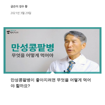
글쓴이
성수 황
2021년 3월 29일
만성콩팥병이 좋아지려면 무엇을 어떻게 먹어
야 할까요?