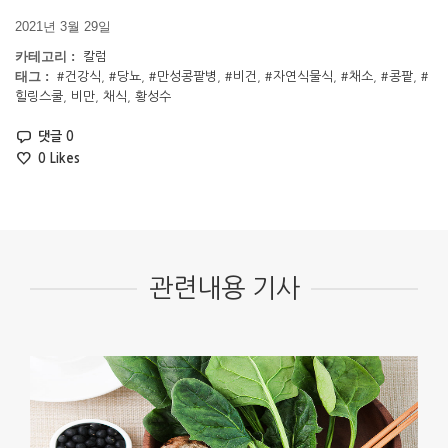
2021년 3월 29일
카테고리 :
칼럼
태그 :
#건강식
,
#당뇨
,
#만성콩팥병
,
#비건
,
#자연식물식
,
#채소
,
#콩팥
,
#
힐링스쿨
,
비만
,
채식
,
황성수
댓글 0
0
Likes
관련내용 기사