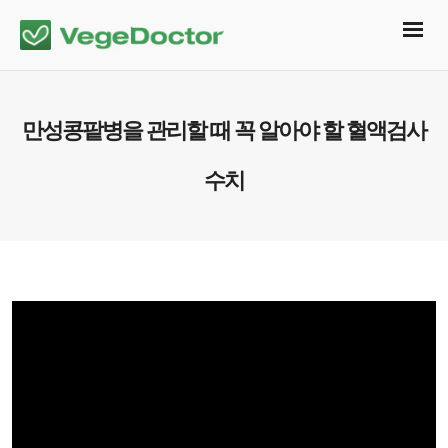
만성콩팥병을 관리할 때 꼭 알아야 할 혈액검사
수치