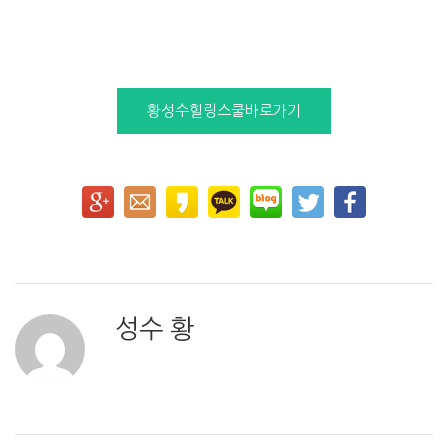
황성수힐링스쿨바로가기
성수 황