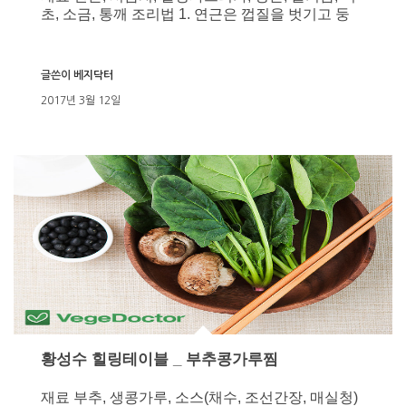
초, 소금, 통깨 조리법 1. 연근은 껍질을 벗기고 둥
글쓴이
베지닥터
2017년 3월 12일
황성수 힐링테이블 _ 부추콩가루찜
재료 부추, 생콩가루, 소스(채수, 조선간장, 매실청)