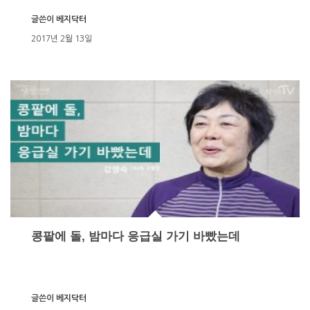
글쓴이
베지닥터
2017년 2월 13일
콩팥에 돌, 밤마다 응급실 가기 바빴는데
글쓴이
베지닥터