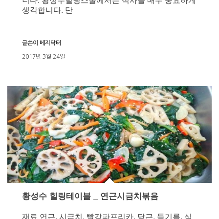
니다. 황성수힐링스쿨에서는 식사를 매우 중요하게
생각합니다. 단
글쓴이
베지닥터
2017년 3월 24일
황성수 힐링테이블 _ 연근시금치볶음
재료 연근, 시금치, 빨강파프리카, 당근, 들기름, 식