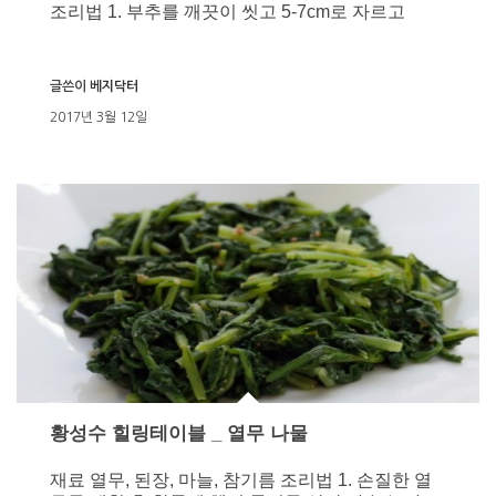
조리법 1. 부추를 깨끗이 씻고 5-7cm로 자르고
글쓴이
베지닥터
2017년 3월 12일
황성수 힐링테이블 _ 열무 나물
재료 열무, 된장, 마늘, 참기름 조리법 1. 손질한 열