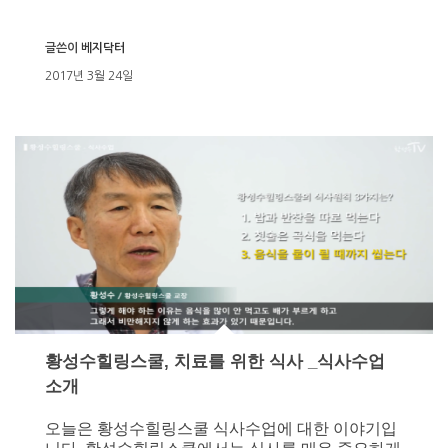
글쓴이
베지닥터
2017년 3월 24일
황성수힐링스쿨, 치료를 위한 식사 _식사수업
소개
오늘은 황성수힐링스쿨 식사수업에 대한 이야기입