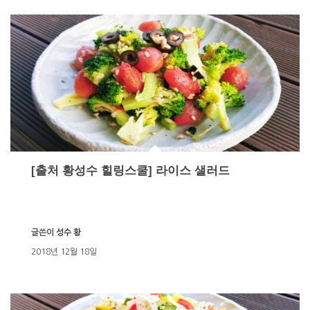
[출처 황성수 힐링스쿨] 라이스 샐러드
글쓴이
성수 황
2018년 12월 18일