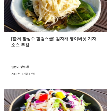
[출처 황성수 힐링스쿨] 감자채 팽이버섯 겨자
소스 무침
글쓴이
성수 황
2018년 12월 17일