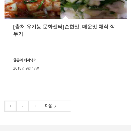
[출처 유기농 문화센터]순한맛, 매운맛 채식 깍
두기
글쓴이
베지닥터
2018년 9월 17일
1
2
3
다음