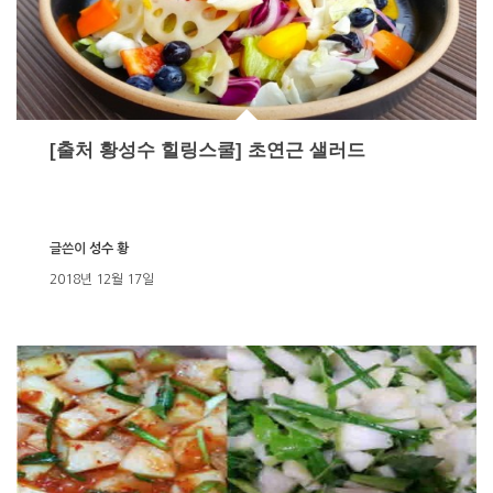
[출처 황성수 힐링스쿨] 초연근 샐러드
글쓴이
성수 황
2018년 12월 17일