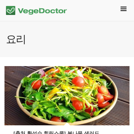
요리
[출처 황성수 힐링스쿨] 봄나물 샐러드