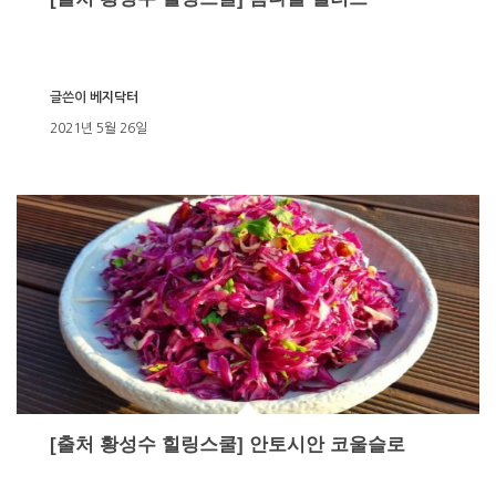
글쓴이
베지닥터
2021년 5월 26일
[출처 황성수 힐링스쿨] 안토시안 코울슬로