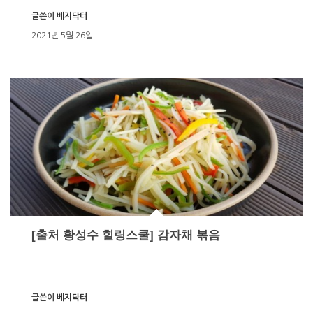
글쓴이
베지닥터
2021년 5월 26일
[출처 황성수 힐링스쿨] 감자채 볶음
글쓴이
베지닥터