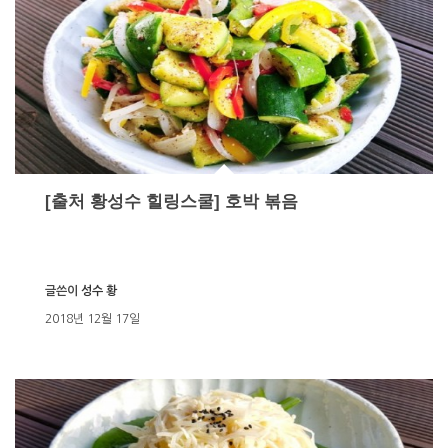
[출처 황성수 힐링스쿨] 호박 볶음
글쓴이
성수 황
2018년 12월 17일