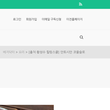
로그인
회원가입
이메일 구독신청
이전홈페이지
>
>
베지닥터
요리
[출처 황성수 힐링스쿨] 안토시안 코울슬로