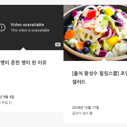
병이 흔한 병이 된 이유
[출처 황성수 힐링스쿨] 초
샐러드
년 9월 4일
이
우섭 신
2018년 12월 17일
글쓴이
성수 황