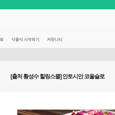
료
식물식 시작하기
커뮤니티
[출처 황성수 힐링스쿨] 안토시안 코울슬로