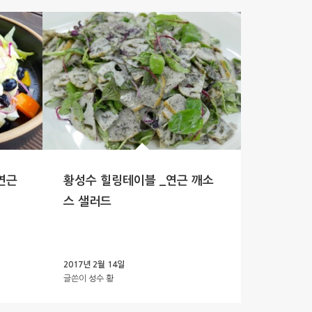
연근
황성수 힐링테이블 _연근 깨소
스 샐러드
2017년 2월 14일
글쓴이
성수 황