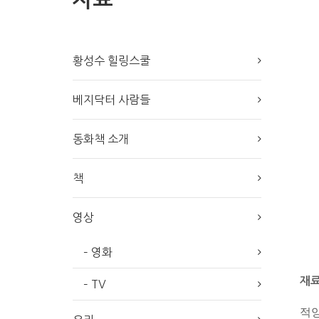
황성수 힐링스쿨
베지닥터 사람들
동화책 소개
책
영상
– 영화
재료
– TV
적양