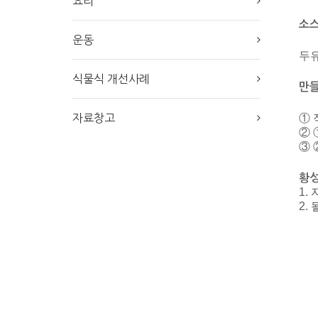
요리
소
운동
두유
식물식 개선사례
만
① 
자료창고
② 
③ 
황
1.
2.