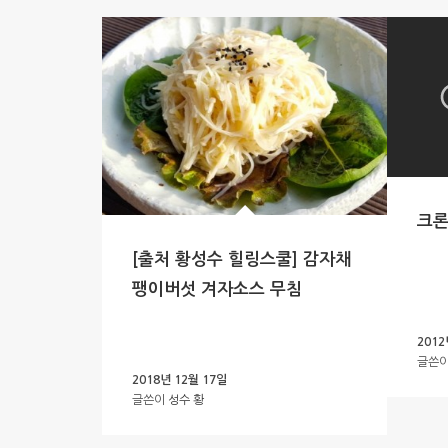
크론
[출처 황성수 힐링스쿨] 감자채
팽이버섯 겨자소스 무침
2012
글쓴
2018년 12월 17일
글쓴이
성수 황