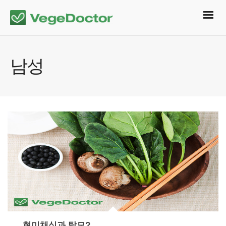
남성
현미채식과 탈모?