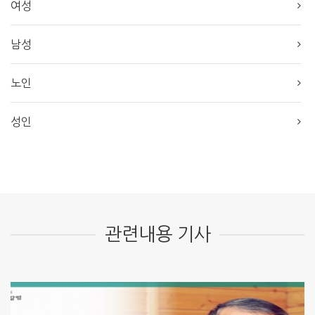
여성
남성
노인
성인
관련내용 기사