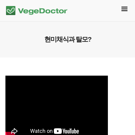
현미채식과 탈모?