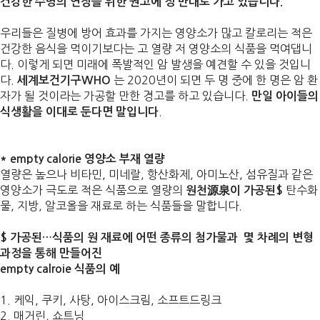
건강한 수명의 연장을 위한 권고에 정 반대로 가고 있습니다.
우리들은 질병에 방어 효과를 가지는 영양소가 많고 칼로리는 적은
건강한 음식을
먹이기보다는 고 열량 저 영양소의 식품을 먹여댑니
다. 이렇게 되면 미래에 폭발적인 암 발생을 예견할 수 있을 것입니
다.
는 2020년이 되면 두 명 중에 한 명은 암 환
세계보건기구WHO
자가 될 것이라는 가공할 만한 경고를 하고 있습니다.
만일 아이들의
.
식생활을 이대로 둔다면 말입니다
* empty calorie 영양소 부재 열량
열량은 높으나 비타민, 미네랄, 항산화제, 아미노산, 섬유질과 같은
영양소가 극도로 적은 식품으로 열량의
탄수화
원천源泉이 가공된$
물, 지방, 알코올을 재료로 하는 식품들을 말합니다.
$ 가공된…식품의 원 재료에 어떤 종류의 첨가물과 몇 차례의 변형
과정을 통해 만들어진
empty calroie 식품의 예
1. 케익, 쿠키, 사탕, 아이스크림, 소프트드링크
2. 매거린, 쇼트닝