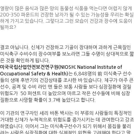
열량이 많은 음식과 많은 양의 동물성 식품을 먹는다면 어렵지 않게
200-350 파운드의 건장한 남자가 될 수 있는 가능성을 우리는 확실
하게 가지고 있습니다. 그렇다고 그런 모습이 건강과 장수에 도움이
될까요?
결코 아닙니다. 신체가 건장하고 기골이 장대하며 과하게 근육질인
미식축구 수비수의 장수여부를 보노라면 그들 수명이 상대적으로 짧
은 것을 확인하게 됩니다.
미국국립산업안전보건연구원(NIOSH; National Institute of
는 6,848명의 前 미식축구 선수
Occupational Safety & Health)
들의 생애 후반기의 건강상태를 조사한 바 있습니다. 체구가 아주 큰
선수, 공격 및 수비 라인 맨 들은 보통 사람들 보다 심장질환에 걸릴
위험도가 50 퍼센트 더 높았으며 마르고 작은 선수들에 비해 심장
질환으로 사망할 확률이 3.7배 높았다고 합니다.
이 기관의 연구자인 세리 바톤 박사는 이 부류의 사람들의 특징적인
거대한 신체가 누적적으로 위험도를 증가시키는 데 관여한다고 강조
하였습니다. 이어서 그는 미식축구선수가 되기 위해서 몸집을 불리
려는 사람은 심장질환에 대한 실제적인 위협을 고려해야 한다고 말