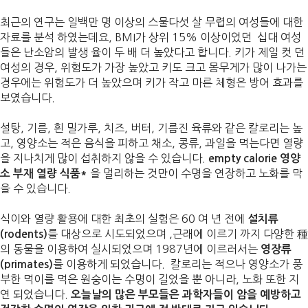
최근의 연구는 일백만 명 이상의 스물다섯 살 무렵의 여성들에 대한
자료를 분석 하였는데요, BMI가 상위 15% 이상이었던 십대 여성
들은 난소암의 발생 율이 두 배 더 높았다고 합니다. 키가 제일 컷 던
여성의 경우, 위험도가 가장 높았고 키도 크고 몸무게가 많이 나가는
경우에는 위험도가 더 높았으며 키가 작고 마른 체형은 방어 효과를
보였습니다.
설탕, 기름, 흰 밀가루, 치즈, 버터, 기름진 육류와 같은 칼로리는 높
고, 영양소는 적은 음식을 피하고 채소, 콩류, 과일을 먹는다면 열량
을 지나치게 많이 섭취하지 않을 수 있습니다.
empty calorie 영양
을 멀리하는 것만이 수명을 연장하고 노화를 막
소 부재 열량 식품*
을 수 있습니다.
식이와 열량 활용에 대한 최초의 실험은 60 여 년 전에
설치류
를 대상으로 시도되었으며 ,근래에 이르기 까지 다양한 種
(rodents)
의 동물을 이용하여 실시되었으며 1987년에 이르러서는
영장류
를 이용하게 되었습니다. 칼로리는 적으나 영양소가 풍
(primates)
부한 먹이를 먹은 원숭이는 수명이 길었을 뿐 아니라, 노화 또한 지
연 되었습니다.
오늘날의 많은 부모들은 과학자들이 암을 예방하고