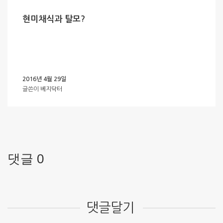
현미채식과 탈모?
2016년 4월 29일
글쓴이
베지닥터
댓글 0
댓글달기