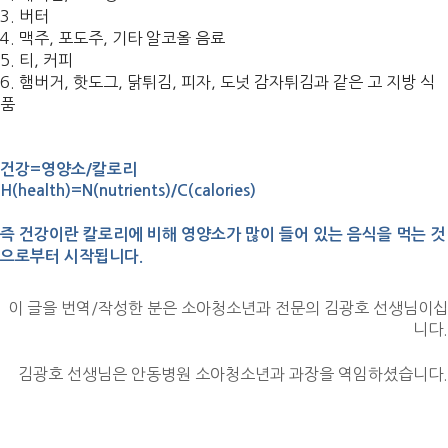
3. 버터
4. 맥주, 포도주, 기타 알코올 음료
5. 티, 커피
6. 햄버거, 핫도그, 닭튀김, 피자, 도넛 감자튀김과 같은 고 지방 식
품
건강=영양소/칼로리
H(health)=N(nutrients)/C(calories)
즉 건강이란 칼로리에 비해 영양소가 많이 들어 있는 음식을
먹는 것
으로부터 시작됩니다.
이 글을 번역/작성한 분은 소아청소년과 전문의 김광호 선생님이십
니다.
김광호 선생님은 안동병원 소아청소년과 과장을 역임하셨습니다.