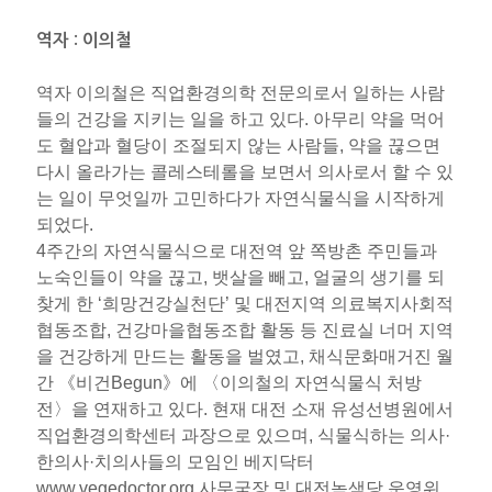
역자 : 이의철
역자 이의철은 직업환경의학 전문의로서 일하는 사람
들의 건강을 지키는 일을 하고 있다. 아무리 약을 먹어
도 혈압과 혈당이 조절되지 않는 사람들, 약을 끊으면
다시 올라가는 콜레스테롤을 보면서 의사로서 할 수 있
는 일이 무엇일까 고민하다가 자연식물식을 시작하게
되었다.
4주간의 자연식물식으로 대전역 앞 쪽방촌 주민들과
노숙인들이 약을 끊고, 뱃살을 빼고, 얼굴의 생기를 되
찾게 한 ‘희망건강실천단’ 및 대전지역 의료복지사회적
협동조합, 건강마을협동조합 활동 등 진료실 너머 지역
을 건강하게 만드는 활동을 벌였고, 채식문화매거진 월
간 《비건Begun》에 〈이의철의 자연식물식 처방
전〉을 연재하고 있다. 현재 대전 소재 유성선병원에서
직업환경의학센터 과장으로 있으며, 식물식하는 의사·
한의사·치의사들의 모임인 베지닥터
www.vegedoctor.org 사무국장 및 대전녹색당 운영위