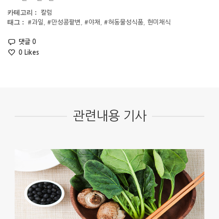
카테고리 :
칼럼
태그 :
#과일
,
#만성콩팥변
,
#야채
,
#혀동물성식품
,
현미채식
댓글 0
0
Likes
관련내용 기사