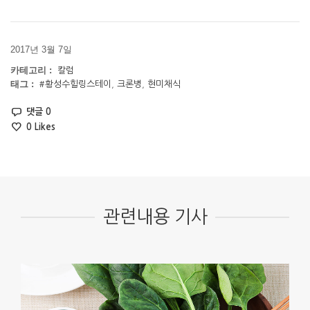
2017년 3월 7일
카테고리 :
칼럼
태그 :
#황성수힐링스테이
,
크론병
,
현미채식
댓글 0
0
Likes
관련내용 기사