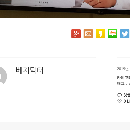
베지닥터
2019년
카테고리
태그 :
댓글
0
Li