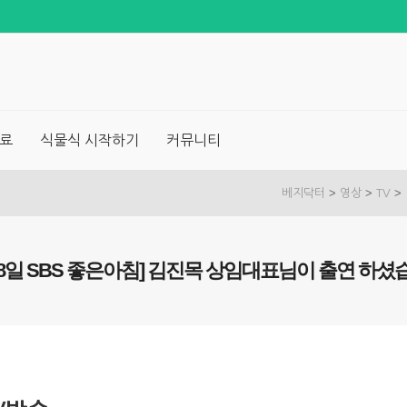
료
식물식 시작하기
커뮤니티
>
>
>
베지닥터
영상
TV
28일 SBS 좋은아침] 김진목 상임대표님이 출연 하셨