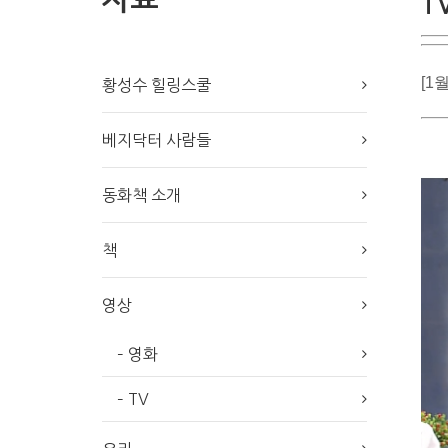
T
[1
황성수 힐링스쿨
베지닥터 사람들
동화책 소개
책
영상
– 영화
– TV