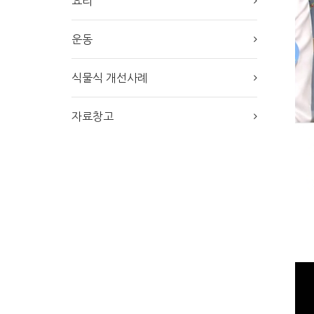
요리
운동
식물식 개선사례
자료창고