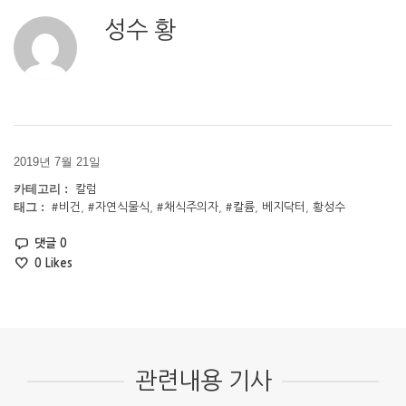
성수 황
2019년 7월 21일
카테고리 :
칼럼
태그 :
#비건
,
#자연식물식
,
#채식주의자
,
#칼륨
,
베지닥터
,
황성수
댓글 0
0
Likes
관련내용 기사