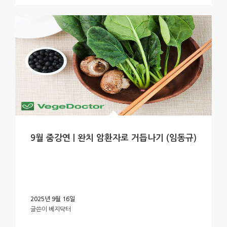
9월 줌강연 | 완치 암환자로 거듭나기 (임동규)
2025년 9월 16일
글쓴이
베지닥터