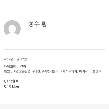
성수 황
2019년 8월 12일
카테고리 :
칼럼
태그 :
#민성콩팥병
,
#비건
,
#자연식물식
,
#채식주의자
,
베지닥터
,
황성수
댓글 0
0
Likes