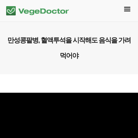
만성콩팥병, 혈액투석을 시작해도 음식을 가려
먹어야