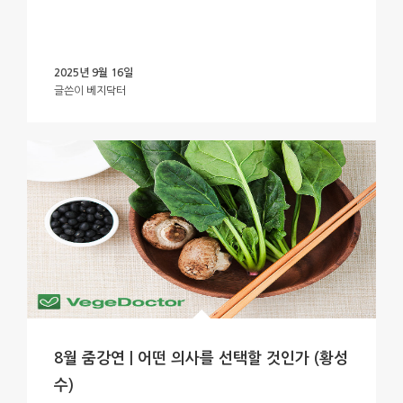
2025년 9월 16일
글쓴이
베지닥터
8월 줌강연 | 어떤 의사를 선택할 것인가 (황성
수)