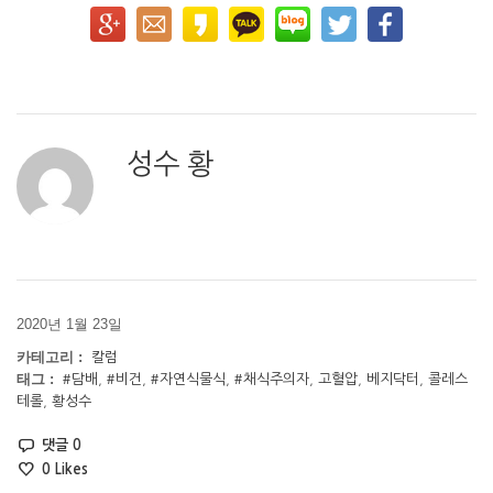
성수 황
2020년 1월 23일
카테고리 :
칼럼
태그 :
#담배
,
#비건
,
#자연식물식
,
#채식주의자
,
고혈압
,
베지닥터
,
콜레스
테롤
,
황성수
댓글 0
0
Likes