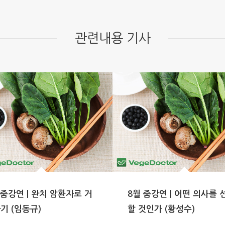
관련내용 기사
 줌강연 | 완치 암환자로 거
8월 줌강연 | 어떤 의사를 
기 (임동규)
할 것인가 (황성수)