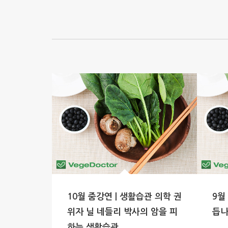
10월 줌강연 | 생활습관 의학 권
9월
위자 닐 네들리 박사의 암을 피
듭나
하는 생활습관