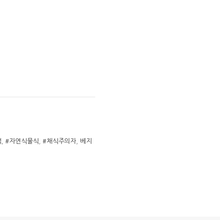
색
,
#자연식물식
,
#채식주의자
,
베지