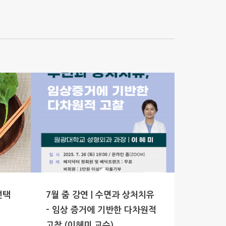
선택
7월 줌 강연 | 수면과 상처치유
– 임상 증거에 기반한 다차원적
고찰 (이혜미 교수)