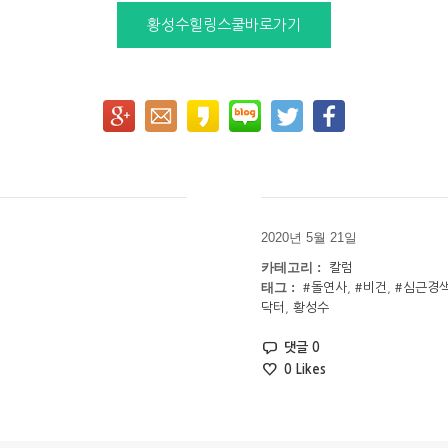
황성수힐링스쿨바로가기
2020년 5월 21일
카테고리 :
칼럼
태그 :
#돌연사
,
#비건
,
#심근경
닥터
,
황성수
댓글 0
0
Likes