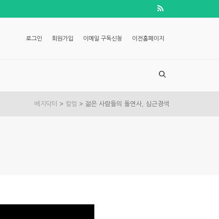
로그인
회원가입
이메일 구독신청
이전홈페이지
>
>
베지닥터
칼럼
젊은 사람들의 돌연사, 심근경색