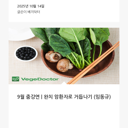
2025년 10월 14일
글쓴이
베지닥터
9월 줌강연 | 완치 암환자로 거듭나기 (임동규)