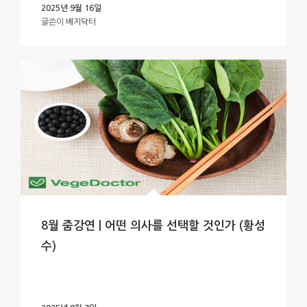
2025년 9월 16일
글쓴이
베지닥터
8월 줌강연 | 어떤 의사를 선택할 것인가 (황성
수)