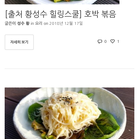
[출처 황성수 힐링스쿨] 호박 볶음
in
on
글쓴이
성수 황
요리
2018년 12월 17일
0
1
자세히 보기