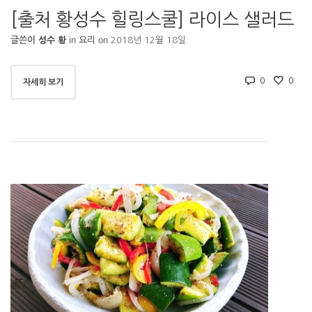
[출처 황성수 힐링스쿨] 라이스 샐러드
in
on
글쓴이
성수 황
요리
2018년 12월 18일
0
0
자세히 보기