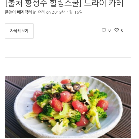
[출처 황성수 힐링스쿨] 드라이 카레
in
on
글쓴이
베지닥터
요리
2019년 1월 16일
0
0
자세히 보기