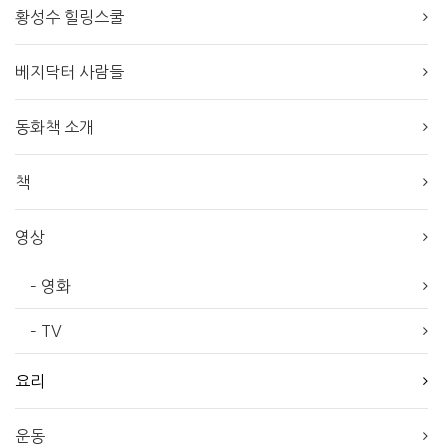
황성수 힐링스쿨
베지닥터 사람들
동화책 소개
책
영상
– 영화
– TV
요리
운동