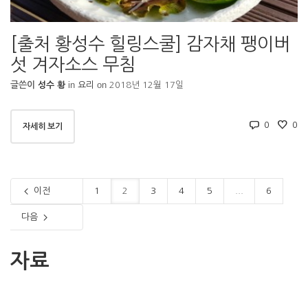
[출처 황성수 힐링스쿨] 감자채 팽이버
섯 겨자소스 무침
in
on
글쓴이
성수 황
요리
2018년 12월 17일
0
0
자세히 보기
이전
1
2
3
4
5
...
6
다음
자료