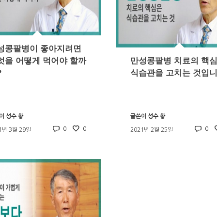
성콩팥병이 좋아지려면
엇을 어떻게 먹어야 할까
만성콩팥병 치료의 핵
?
식습관을 고치는 것입
이
성수 황
글쓴이
성수 황
0
0
0
1년 3월 29일
2021년 2월 25일