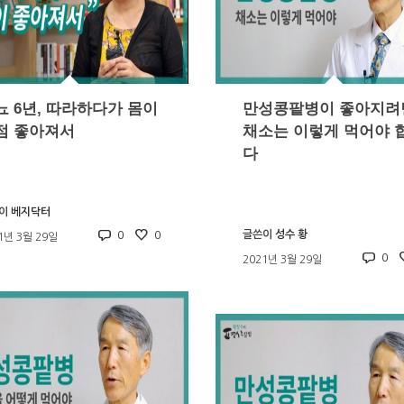
뇨 6년, 따라하다가 몸이
만성콩팥병이 좋아지려
점 좋아져서
채소는 이렇게 먹어야 
다
이
베지닥터
0
0
글쓴이
성수 황
1년 3월 29일
0
2021년 3월 29일