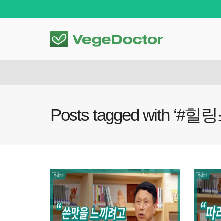
Posts tagged with ‘#힐