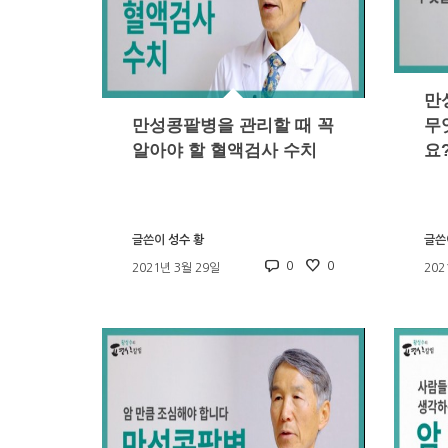
만
만성콩팥병을 관리할 때 꼭
무
알아야 할 혈액검사 수치
요
글쓴이
성수 황
글쓴
0
0
2021년 3월 29일
202