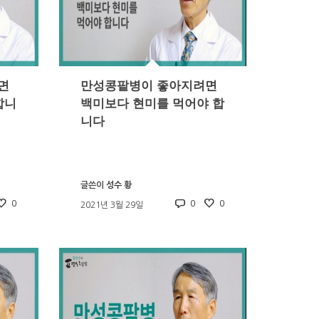
면
만성콩팥병이 좋아지려면
합니
백미보다 현미를 먹어야 합
니다
글쓴이
성수 황
0
0
0
2021년 3월 29일