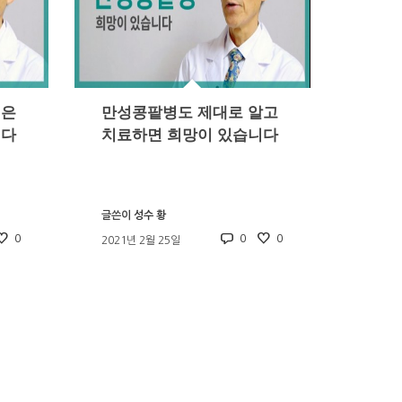
심은
만성콩팥병도 제대로 알고
니다
치료하면 희망이 있습니다
글쓴이
성수 황
0
0
0
2021년 2월 25일