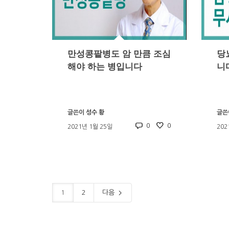
만성콩팥병도 암 만큼 조심
당
해야 하는 병입니다
니
글쓴이
성수 황
글쓴
0
0
2021년 1월 25일
202
1
2
다음