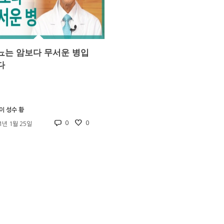
뇨는 암보다 무서운 병입
다
이
성수 황
0
0
1년 1월 25일